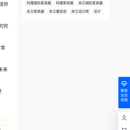
科隆国际家具展
科隆家具展
米兰国际家具展
提供
米兰家具展
米兰展览会
米兰设计周
设计
的完
破常
未来
世
解锁
会员
权限
人