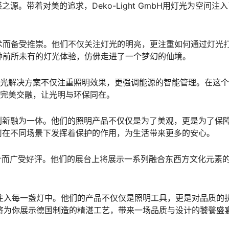
。带着对美的追求，Deko-Light GmbH用灯光为空间注
技术而备受推崇。他们不仅关注灯光的明亮，更注重如何通过灯光
一种前所未有的灯光体验，仿佛走进了一个梦幻的仙境。
的灯光解决方案不仅注重照明效果，更强调能源的智能管理。在这
的完美交融，让光明与环保同在。
mbH，将安全与创新融为一体。他们的照明产品不仅仅是为了美观，更是为了保
何在不同场景下发挥着保护的作用，为生活带来更多的安心。
创新的设计而广受好评。他们的展台上将展示一系列融合东西方文化元素
国工匠精神注入每一盏灯中。他们的产品不仅仅是照明工具，更是对品质的
 GmbH将为你展示德国制造的精湛工艺，带来一场品质与设计的饕餮盛