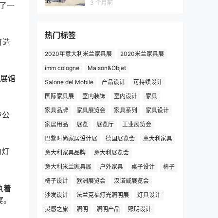
3 个月前
入了一
热门标签
打造
2020年意大利米兰家具展
2020米兰家具展
imm cologne
Maison&Objet
个展馆
Salone del Mobile
产品设计
可持续设计
国际家具展
室内装饰
室内设计
家具
家具品牌
家具展览会
家具系列
家具设计
障公
家居用品
展览
展览厅
工业展览会
巴黎时尚家居设计展
德国展览会
意大利家具
的灯
意大利家具品牌
意大利展览会
意大利米兰家具展
户外家具
桌子设计
椅子
椅子设计
欧洲展览会
汉诺威展览会
执着
沙发设计
法兰克福灯光照明展
灯具设计
宴。
灵感之旅
照明
照明产品
照明设计