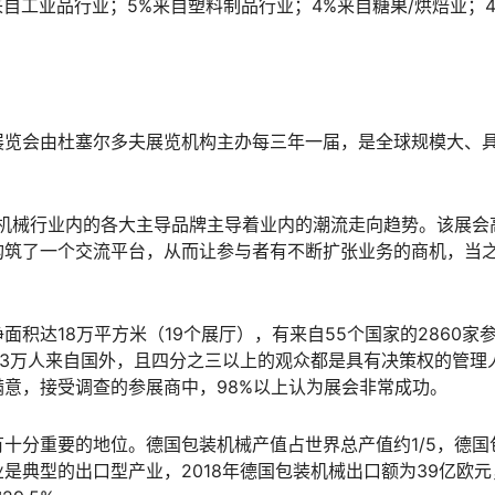
自工业品行业；5%来自塑料制品行业；4%来自糖果/烘焙业；4
览会由杜塞尔多夫展览机构主办每三年一届，是全球规模大、
装机械行业内的各大主导品牌主导着业内的潮流走向趋势。该展会
构筑了一个交流平台，从而让参与者有不断扩张业务的商机，当
出净面积达18万平方米（19个展厅），有来自55个国家的2860家
13万人来自国外，且四分之三以上的观众都是具有决策权的管理
意，接受调查的参展商中，98%以上认为展会非常成功。
分重要的地位。德国包装机械产值占世界总产值约1/5，德国
是典型的出口型产业，2018年德国包装机械出口额为39亿欧元