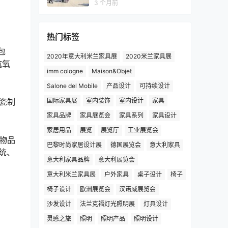
3 个月前
热门标签
包
2020年意大利米兰家具展
2020米兰家具展
抗氧
imm cologne
Maison&Objet
Salone del Mobile
产品设计
可持续设计
瓷制
国际家具展
室内装饰
室内设计
家具
家具品牌
家具展览会
家具系列
家具设计
家居用品
展览
展览厅
工业展览会
物品
巴黎时尚家居设计展
德国展览会
意大利家具
统、
意大利家具品牌
意大利展览会
意大利米兰家具展
户外家具
桌子设计
椅子
椅子设计
欧洲展览会
汉诺威展览会
沙发设计
法兰克福灯光照明展
灯具设计
灵感之旅
照明
照明产品
照明设计