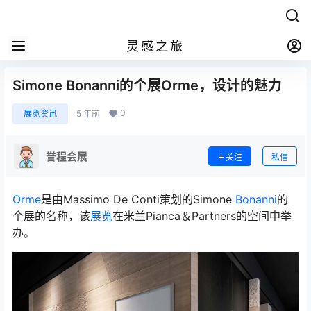
灵感之旅
Simone Bonanni的个展Orme，设计的魅力
0
展览资讯
5 年前
誉程会展
关注
私信
Orme
是由Massimo De Conti策划的Simone
Bonanni
的
个展的名称，该
展览
在米兰Pianca＆Partners的空间中举
办。