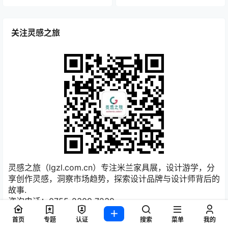
时尚舒适的京都沙发由实木框架和比利时亚麻布软垫的鹅
绒制成，置于一个实心桦木框架之上。宽敞的空间可以容
纳一人，也可以舒适地容纳两人，京都休闲椅是一个微妙
的人群取悦。这件作品将舒适、质量和风格联系在一起，
这在其他地方是找不到的。
点点赞赏，手留余香
给TA打赏
还没有人赞赏，快来当第一个赞赏的人吧！
0
0
海报分享
收藏
休闲椅
洛杉矶家具品牌
设计
首页
专题
认证
搜索
菜单
我的
品牌故事
展览资讯
展览资讯