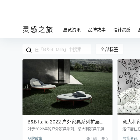
灵感之旅
展览资讯
品牌故事
设计灵感
全部标签
B&B Italia 2022 户外家具系列扩展了
意大利家具
两个现有范围
Camale
对于2022年的户外家具系列，意大利家具品牌B
这位居住
&B Italia扩展了两个散发着现代优雅气息的现有
Itali
画布
品牌故事
185
0
展览资讯
系列：Borea和Pablo。 由Piero Lissoni设计的B
征服了Miam