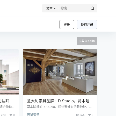
文章
登录
快速注册
B＆B Italia
 在迪拜的
意大利家具品牌：D Studio，哥本哈根
新的多品牌目的地
长期合作伙
哥本哈根的D Studio，设计爱好者的新地址。这
级城市开设了第
是Design Holding的第一个零售目的地，在国际
223
0
展览资讯
364
0
，国际活动
层面提供全新的多品牌体验，首次将B&B Itali