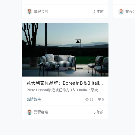
orea添加了一系列日光浴床，而由Vincent Van
度的图形
Duysen设计的Pablo在其原有扶手椅的基础上进
品。Shan
誉程会展
4 年前
誉程
行了扩展，创造出更广泛的家具。木材、铝和水
纽约生活
泥是今年系列的主要材料，展示了该品牌对进一
和多媒体
步探索户外生活之美的追求。 可持…
用黑色墨水
意大利家具品牌：Borea是B＆B Italia
最具可持续性的户外系列
Piero Lissoni最近被任命为B＆B Italia（意大利
家具品牌）的艺术总监，为该品牌设计的第一个
品牌故事
86
0
系列Borea，这是迄今为止其最具可持续性的家
具系列。Borea的座椅和桌子是为2021年户外活
动推出的，既折衷又经典。 通过Borea系列，B
誉程会展
5 年前
＆B Italia继续致力于开发可持续发展的项目。沙
发和椅子的坐垫和布料完全是由回收的塑料水瓶
制成的。扶手椅的装饰使用280个1500ml塑料
瓶，两…