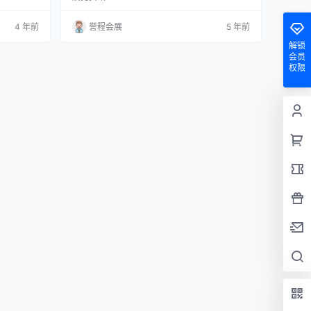
 150 万
a、Maxalto、Azucena、Arclinea、Flos和Loui
大利家具品
s Poulsen等品牌汇集在一个屋檐下。 D Studio
4 年前
誉程会展
5 年前
，以及悠久
位于Holmen的历史建筑之中，该地区正在迅速
Azucen
转变为一个专属住宅区和丹麦首都最大的创意区
解锁
之一，在这里你可…
会员
权限