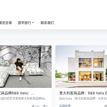
展览目录
游学旅行
联系我们
品牌B&B Italia：
意大利家具品牌：B&B Italia
onda 是 Shantell Martin 的新
首映
在纽约的艺术家将意大利家具品牌B&B
B&B Italia（意大利家具品牌）与其
a的图标变成了她的一件黑白作品。这个装置
伴Baiituti Home在阿联酋这个超
166
0
品牌故事
i Beach/Art Basel展。 她极具辨识
一家单一品牌店。 大流行呈下降趋势