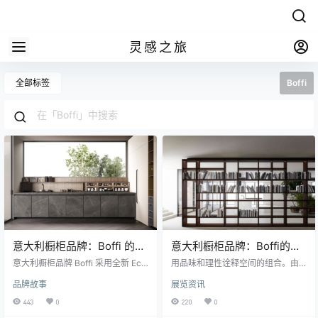
灵感之旅
全部标签
Boffi
意大利橱柜品牌：Boffi 的设
意大利橱柜品牌：Boffi的建
计，功能，和可持续性
筑氛
意大利橱柜品牌 Boffi 采用全新 Eco
用品味和理性诠释空间的组合。由 P
wood Xilo 2.0 材料展示 Upper bois
iero Lissoni设计的Antibes系统和A
品牌故事
展览资讯
erie 和 Hide 立柱。 世界在进步，人
PR60厨房创造了完美的设计，使 B
们越来越意识到保护我们所有人赖
offi（意大利橱柜品牌）的解决方案
443
0
220
0
以生存的地球的必要性。这也是 Bof
始终与众不同。 设计和建筑是交织