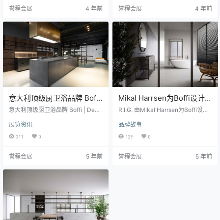
fi的一个想法，Boffi（意大利橱柜品
在一起的元素，在Boffi的许多产品
誉程会展
4 年前
誉程会展
4 年前
牌）诞生于 1934 年，是一家手工艺
中都可以找到共享的几何语言，比
品公司，如今已成为厨房、浴室、
如有着严格线条的Antibes书柜，以
系统和配件的综合和互补设计的一
及具有基本风格的APR60厨房，两
个参考点。 对于始终关注当代生活
者都是由Piero Lissoni与CRS Boffi
需求的 Boff…
合作设计的。 An…
意大利顶级厨卫浴品牌 Boffi
Mikal Harrsen为Boffi设计的
| DePadova，闪耀迈阿密
R.I.G. 浴室系统
意大利顶级厨卫浴品牌 Boffi | DePa
R.I.G. 由Mikal Harrsen为Boffi设计
dova 在设计区中心开设了一家新旗
的模块浴室，在2020年Compasso
展览资讯
品牌故事
舰店，将能够展示这种国际品牌的
d'Oro ADI荣获了“荣誉奖”。 此浴室
各个方面。 Boffi，De Padova，A
系统现已包括在Boffi系列中。 该R.I.
311
0
129
0
DL和来自日本的Time＆Style品
G. 模块提供了完美的背景并增强了
牌：它们是集团在迈阿密开设的新
材料的使用。这些模块构成了浴室
誉程会展
5 年前
誉程会展
5 年前
旗舰店的主角。这是由公司直接管
的基本要素：量身定制的单元或木
理的在美国的第五个展示厅，占地6
质或大理石台盆，镜子，灯条和毛
00平方米，通过令人惊叹的入口，
巾架。适用于墙壁和独立式组合
邀请参观者探索由钢铁和木炭灰色
物。由于其不断变化的性质和灵活
相结合的工业氛围所定义的空间。
的结构，R.I.G.…
整个项目增强了形状…