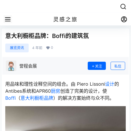
灵感之旅
意大利橱柜品牌：Boffi的建筑氛
0
展览资讯
4 年前
誉程会展
关注
私信
用品味和理性诠释空间的组合。由 Piero Lissoni
设计
的
Antibes系统和APR60
厨房
创造了完美的设计，使
Boffi
（
意大利橱柜品牌
）的解决方案始终与众不同。