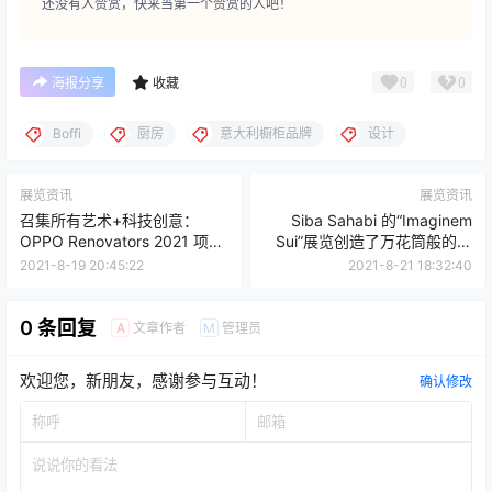
还没有人赞赏，快来当第一个赞赏的人吧！
0
0
海报分享
收藏
Boffi
厨房
意大利橱柜品牌
设计
展览资讯
展览资讯
召集所有艺术+科技创意：
Siba Sahabi 的“Imaginem
OPPO Renovators 2021 项目
Sui”展览创造了万花筒般的倒
正在进行中
影
2021-8-19 20:45:22
2021-8-21 18:32:40
0 条回复
文章作者
管理员
A
M
欢迎您，新朋友，感谢参与互动！
确认修改