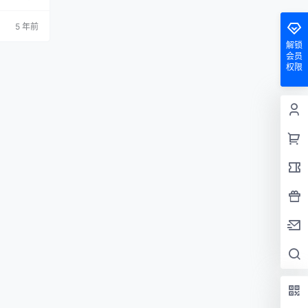
设计节将通
再次改变首
5 年前
敦继续重新
自2003
解锁
领先的设计
会员
这座…
权限