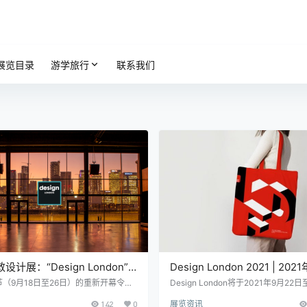
展览目录
游学旅行
联系我们
敦设计展：“Design London”
Design London 2021 | 20
敦设计节
计节
（9月18日至26日）的重新开幕令人
Design London将于2021年9月22
9月22日至25日，“Design Londo
021年伦敦设计节期间首次亮相，将
142
0
展览资讯
计节（London Design Festival）
尖端家具、照明和合同室内设计品牌