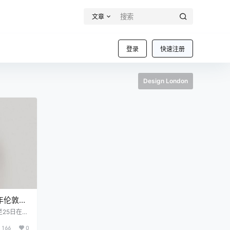
文章
登录
快速注册
Design London
21年伦敦设
日至25日在2
展示精选的
166
0
，以及与知