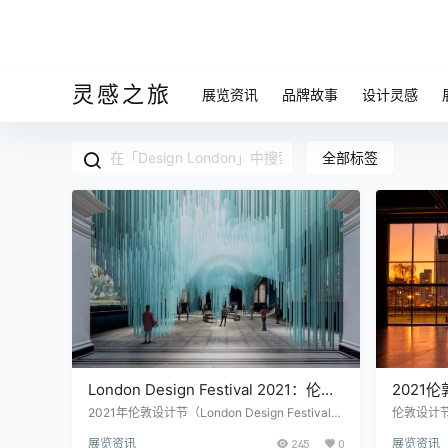
灵感之旅
展览资讯
品牌故事
设计灵感
全部标签
London Design Festival 2021：伦敦
2021伦
设计节开幕
亮相伦
2021年伦敦设计节（London Design Festival）
伦敦设计节
于9月18日至26日在伦敦举行，这是英国和国际
们兴奋不已，
展览资讯
245
0
展览资讯
设计界最期待的活动。为期9天、超过200场活
n”将在伦敦设