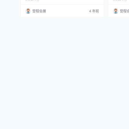
动，包括展览、装置、展示、贸易展览、路演和
上首次亮相，
博物馆的公共艺术品，以及最杰出的设计展览厅
举办，一个
誉程会展
4 年前
誉程
和新兴地区举办的活动。 伦敦设计节总监Ben E
ign L
vans表示：“在我们这个行业经历了18个月的艰
具、照明和
苦岁月之后，伦敦设计节非常高兴能够为设计人
Londo
才提供一个展示他们作…