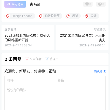
0
0
海报分享
收藏
Design London
伦敦设计节
展览
设计
展览资讯
展览资讯
2021热那亚国际船展：以盛大
2021米兰国际家具展：米兰的
的风格重新开始
实力
2021-9-17 15:58:34
2021-9-19 9:00:24
0 条回复
文章作者
管理员
A
M
欢迎您，新朋友，感谢参与互动！
确认修改