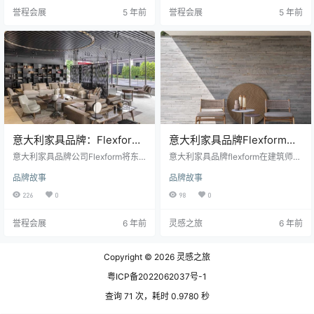
充分说明了我们的工作重点和个
卓越品质的人，它会随着时间的流
誉程会展
5 年前
誉程会展
5 年前
性，以及我们想要传达的氛围。 Fle
逝不断更新。这就是Flexform的发
xform的2020 Indoor Collection为
展之路，Flexform是由量身定制的
美学带来了新的动力，这些作品讲
意大利制造的大使。 这样做是通过
述了一种非正式而优雅的生活方式
在米兰Corso Monforte 28的展览厅
的故事。尽管设计历久弥新，但仍
进行的，经过全面翻新，亲密和精
出现了某些趋势，这表明人们希望
致的设计来传达公司所…
用家具创…
意大利家具品牌：Flexform
意大利家具品牌Flexform发
在日本东京的展览厅
布首个户外家具系列
意大利家具品牌公司Flexform将东
意大利家具品牌flexform在建筑师A
京旗舰商店迁往一个新的更大的展
ntonio Citterio的帮助下推出了首个
品牌故事
品牌故事
览空间，该展览厅始终位于久负盛
户外家具系列。 新发布的户外系列
名的南青山区，这是时尚和设计的
包括沙发，扶手椅，桌子，椅子和
226
0
98
0
参考点。 一座气势宏伟的建筑，日
其他配件。 创建Flexform系列，号
本现代风格，几何形状，不规则，
召的设计师包括Citterio，并重新编
誉程会展
6 年前
灵感之旅
6 年前
有巨大的天窗，可让自然光进入并
辑了Mario Asnago和Claudio Vend
与外部保持视觉连续性。 所有商品
er的历史设计，以创建户外使用的产
内部空间也很重要，内部空间分布
品。 该系列吸取了该公司特有的设
Copyright © 2026
灵感之旅
在四个层次的约800平方米的展览区
计文化，该文化植根于意大利的手
域中。由Flexform设计中心策划的
工艺，并在“永不过时…
粤ICP备2022062037号-1
内部装饰，展示了Flexform展示空
间在世界…
查询 71 次，耗时 0.9780 秒