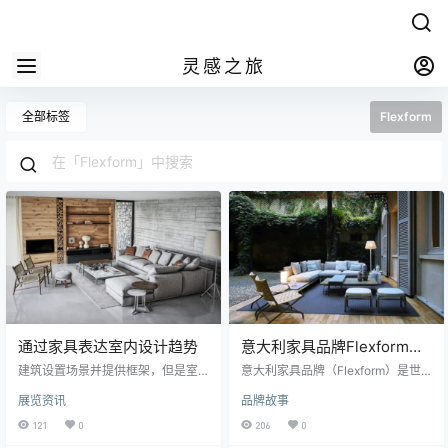
灵感之旅
全部标签
Flexform
通过家具表达室内设计趋势
意大利家具品牌Flexform：
平衡就是方法
建筑设置场景并提供框架，但是室
意大利家具品牌（Flexform）是世
内设计和家具会对空间的氛围和情
界上清醒和优雅的象征，它通过新
展览资讯
品牌故事
绪产生很大的影响。随着室内设计
的2020系列和米兰风格的陈列室的
趋势的发展，通常在选择用来填充
改版来确认其风格。准备征服米兰
121
0
206
0
房间的家具中体现出来。室内家具
设计城的观众。 忠于自己和欣赏其