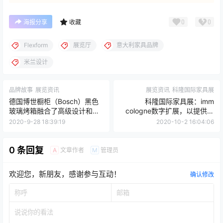
0
0
海报分享
收藏
Flexform
展览厅
意大利家具品牌
米兰设计
品牌故事
展览资讯
展览资讯
科隆国际家具展
德国博世橱柜（Bosch）黑色
科隆国际家具展：imm
玻璃烤箱融合了高级设计和直
cologne数字扩展，以提供最
观功能
大的覆盖面
2020-9-28 18:39:19
2020-10-2 16:04:06
0 条回复
文章作者
管理员
A
M
欢迎您，新朋友，感谢参与互动！
确认修改