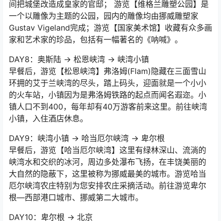
间把城堡改造成皇家的官邸； 游览【维格兰雕塑公园】是
一个以雕像为主题的公园，园内的雕像均由挪威雕塑家
Gustav Vigeland完成；游览【国家美术馆】收藏有众多画
家和艺术家的珍品，包括有一幅著名的《呐喊》。
DAY8：奥斯陆 → 松恩峡湾 → 峡湾小镇
早餐后，游览【松恩峡湾】弗洛姆(Flam)隐藏在三面雪山
环拥的艾于兰峡湾的尽头，踏上码头，迎面就是一个小小
的火车站，小镇因为是弗洛姆铁路的起点而闻名遐迩。小
镇人口不到400，每年却有40万游客前来这里。前往峡湾
小镇，入住酒店休息。
DAY9：峡湾小镇 → 哈当厄尔峡湾 → 卑尔根
早餐后，游览【哈当厄尔峡湾】这里有绿林深山、流淌的
峡湾水和交织的冰河，周边多处瀑布飞扬，在丰饶美丽的
大自然的隐蔽下，这里被称为挪威最美的城市。游览哈当
厄尔峡湾农庄特别为您安排农庄采摘活动。前往游览卑尔
根—西部港口城市、挪威第二大城市。