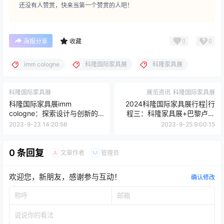
还没有人赞赏，快来当第一个赞赏的人吧！
0
0
海报分享
收藏
imm cologne
科隆国际家具展
科隆家具展
科隆国际家具展
展览资讯
科隆国际家具展
科隆国际家具展imm
2024科隆国际家具展行程|行
cologne：探索设计与创新的
程三：科隆家具展+巴黎卢森
世界
堡9天浪漫之旅
2023-9-23 14:20:56
2023-9-25 9:00:15
0 条回复
文章作者
管理员
A
M
欢迎您，新朋友，感谢参与互动！
确认修改