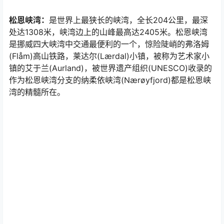
松恩峡湾：
是世界上最狭长的峡湾，全长204公里，最深
处达1308米，峡湾边上的山峰最高达2405米。松恩峡湾
是挪威四大峡湾中交通最便利的一个，惊险陡峭的弗洛姆
(Flåm)高山铁路，莱达尔(Lærdal)小镇，被称为艺术家小
镇的艾于兰(Aurland)，被世界遗产组织(UNESCO)收录的
作为松恩峡湾分支的纳柔依峡湾(Nærøyfjord)都是松恩峡
湾的精髓所在。