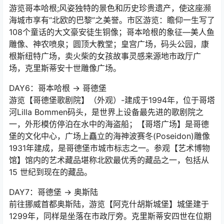
DAY5：科隆 → 哥本哈根
游览哥本哈根;风姿独特的景色和历史珍贵遗产，使这座濒
海城市享有“北欧的巴黎”之美誉。市区游览：瞻仰一生写了
108个童话的大文豪安徒生铜像；哥本哈根的象征—美人鱼
雕像、神农喷泉；圆顶大教堂；皇宫广场，码头公园，康
根斯纽特广场，卖火柴的女孩故事灵感来源地市政厅广
场，克里斯蒂安十世雕像广场。
DAY6：哥本哈根 → 哥德堡
游览【哥德堡歌剧院】（外观）-建成于1994年，位于哥塔
河Lilla Bommen码头，是世界上设备最先进的歌剧院之
一，外形模仿停泊在水中的海盗船；【哥塔广场】是哥德
堡的文化中心，广场上矗立的海神波赛冬(Poseidon)雕像
1931年建成，是哥德堡市城市标志之一。参观【艺术博物
馆】馆内的艺术藏品堪称北欧最优秀的藏品之一，包括从
15 世纪到现在的藏品。
DAY7：哥德堡 → 奥斯陆
前往挪威首都奥斯陆，游览【阿克什胡斯城堡】城堡建于
1299年，同样是坐落在市政厅旁。克里斯蒂安四世在位期