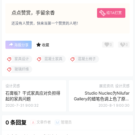
点点赞赏，手留余香
给TA打赏
还没有人赞赏，快来当第一个赞赏的人吧！
0
0
海报分享
收藏
家具设计
混凝土家具
混凝土椅子
玻璃纤维
设计灵感
展览资讯
设计灵感
石膏板？干式家具应对负担得
Studio Nucleo为Nilufar
起的家具问题
Gallery的蜡笔色调上色了原始
家具
2020-7-31 9:00:32
2020-8-1 9:00:30
0 条回复
文章作者
管理员
A
M