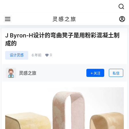
灵感之旅
J Byron-H设计的弯曲凳子是用粉彩混凝土制
成的
0
设计灵感
6 年前
灵感之旅
关注
私信