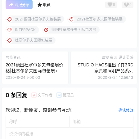
0
0
海报分享
收藏
2021德国杜塞尔多夫包装展
2021杜塞尔多夫国际包装展
INTERPACK
德国杜塞尔多夫国际包装展
杜塞尔多夫国际包装展
展览资讯
展览资讯
设计灵感
2021德国杜塞尔多夫包装展价
STUDIO HAOS推出了其3RD
格|杜塞尔多夫国际包装展+意
家具和照明产品系列
大利10天文艺复兴之旅
2020-8-24 9:00:03
2020-8-24 12:56:13
0 条回复
文章作者
管理员
A
M
欢迎您，新朋友，感谢参与互动！
确认修改