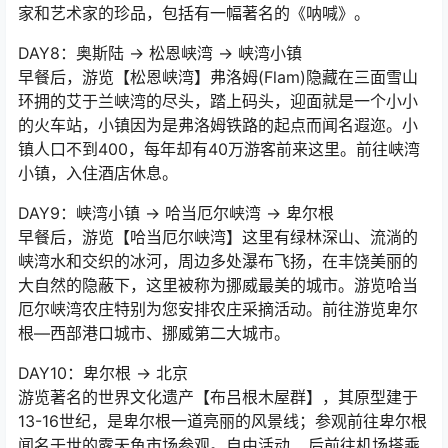
家和艺术家的珍品，包括有一幅著名的《呐喊》。
DAY8：奥斯陆 → 松恩峡湾 → 峡湾小镇
早餐后，游览【松恩峡湾】弗洛姆(Flam)隐藏在三面雪山
环拥的艾于兰峡湾的尽头，踏上码头，迎面就是一个小小
的火车站，小镇因为是弗洛姆铁路的起点而闻名遐迩。小
镇人口不到400，每年却有40万游客前来这里。前往峡湾
小镇，入住酒店休息。
DAY9：峡湾小镇 → 哈当厄尔峡湾 → 卑尔根
早餐后，游览【哈当厄尔峡湾】这里有绿林深山、流淌的
峡湾水和交织的冰河，周边多处瀑布飞扬，在丰饶美丽的
大自然的隐蔽下，这里被称为挪威最美的城市。游览哈当
厄尔峡湾农庄特别为您安排农庄采摘活动。前往游览卑尔
根—西部港口城市、挪威第二大城市。
DAY10：卑尔根 → 北京
游览著名的世界文化遗产【布吕根木屋群】，其原型建于
13-16世纪，是卑尔根一道亮丽的风景线；参观前往卑尔根
闻名于世的露天鱼市场参观。自由活动… 后前往机场搭乘