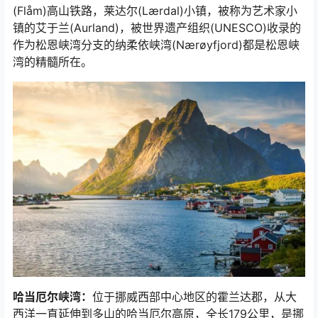
(Flåm)高山铁路，莱达尔(Lærdal)小镇，被称为艺术家小
镇的艾于兰(Aurland)，被世界遗产组织(UNESCO)收录的
作为松恩峡湾分支的纳柔依峡湾(Nærøyfjord)都是松恩峡
湾的精髓所在。
哈当厄尔峡湾：
位于挪威西部中心地区的霍兰达郡，从大
西洋一直延伸到多山的哈当厄尔高原，全长179公里，是挪