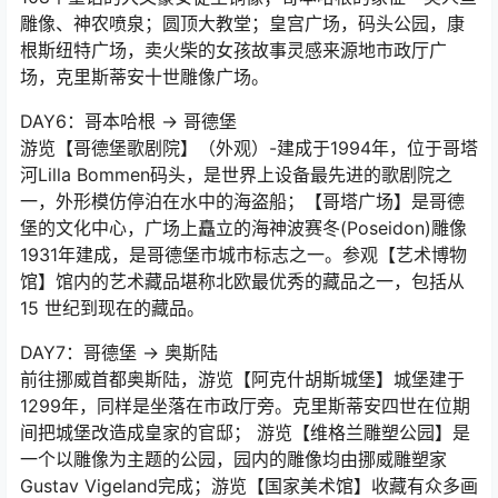
雕像、神农喷泉；圆顶大教堂；皇宫广场，码头公园，康
根斯纽特广场，卖火柴的女孩故事灵感来源地市政厅广
场，克里斯蒂安十世雕像广场。
DAY6：哥本哈根 → 哥德堡
游览【哥德堡歌剧院】（外观）-建成于1994年，位于哥塔
河Lilla Bommen码头，是世界上设备最先进的歌剧院之
一，外形模仿停泊在水中的海盗船；【哥塔广场】是哥德
堡的文化中心，广场上矗立的海神波赛冬(Poseidon)雕像
1931年建成，是哥德堡市城市标志之一。参观【艺术博物
馆】馆内的艺术藏品堪称北欧最优秀的藏品之一，包括从
15 世纪到现在的藏品。
DAY7：哥德堡 → 奥斯陆
前往挪威首都奥斯陆，游览【阿克什胡斯城堡】城堡建于
1299年，同样是坐落在市政厅旁。克里斯蒂安四世在位期
间把城堡改造成皇家的官邸； 游览【维格兰雕塑公园】是
一个以雕像为主题的公园，园内的雕像均由挪威雕塑家
Gustav Vigeland完成；游览【国家美术馆】收藏有众多画