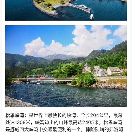
松恩峡湾：
是世界上最狭长的峡湾，全长204公里，最深
处达1308米，峡湾边上的山峰最高达2405米。松恩峡湾
是挪威四大峡湾中交通最便利的一个，惊险陡峭的弗洛姆