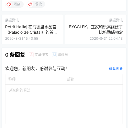
EQUIPHOTEL
巴黎酒店用品及餐饮展
设计
酒店
餐饮
展览资讯
展览资讯
Petrit Halilaj 在马德里水晶宫
BYGGLEK，宜家和乐高组建了
（Palacio de Cristal）的首个
比格勒储物盒
个人展览
2020-8-31 15:40:55
2020-8-31 22:04:13
0 条回复
文章作者
管理员
A
M
欢迎您，新朋友，感谢参与互动！
确认修改