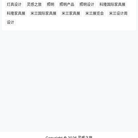
椅子设计
欧洲展览会
汉诺威展览会
沙发设计
法兰克福灯光照明展
灯具设计
灵感之旅
照明
照明产品
照明设计
科隆国际家具展
科隆家具展
米兰国际家具展
米兰家具展
米兰展览会
米兰设计周
设计
Copyright © 2026
灵感之旅