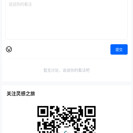
充电灯具
台灯
灯具设计
离网灯
设计灵感
展览资讯
设计灵感
Vegahouse设计了带可移动座
FrancescRifé为Zanette设计
椅的编织竹凳
的新的家具系列
2020-9-7 9:00:59
2020-9-8 9:00:59
0 条回复
文章作者
管理员
A
M
欢迎您，新朋友，感谢参与互动！
确认修改