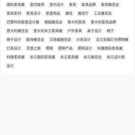
故事.
咨询电话：0755-2309 7239
设计游学：181 2626 8681
设计游学：181 2626 8601
热门标签
2020年意大利米兰家具展
2020米兰家具展
imm cologne
Maison&Objet
Salone del Mobile
产品设计
可持续设计
国际家具展
室内装饰
室内设计
家具
家具品牌
家具展览会
家具系列
家具设计
家居用品
展览
展览厅
工业展览会
巴黎时尚家居设计展
德国展览会
意大利家具
意大利家具品牌
意大利展览会
意大利米兰家具展
户外家具
桌子设计
椅子
椅子设计
欧洲展览会
汉诺威展览会
沙发设计
法兰克福灯光照明展