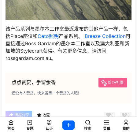
该产品系列与墨尔本工作室最近发布的其他产品一样，包
括Place座位和
Ceto照明
产品系列。
Breeze Collection
可
直接通过Ross Gardam的墨尔本工作室以及澳大利亚和新
加坡的Stylecraft获得。有关更多信息，请访问
rossgardam.com.au。
点点赞赏，手留余香
给TA打赏
还没有人赞赏，快来当第一个赞赏的人吧！
0
0
海报分享
收藏
首页
专题
认证
搜索
菜单
我的
Breeze Collection
Breeze餐桌
Ceto照明