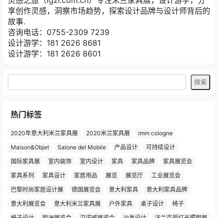
享创作灵感，洞察市场趋势，探索设计品牌与设计师背后的
故事.
咨询电话：0755-2309 7239
设计游学：181 2626 8681
设计游学：181 2626 8601
热门标签
2020年意大利米兰家具展
2020米兰家具展
imm cologne
Maison&Objet
Salone del Mobile
产品设计
可持续设计
国际家具展
室内装饰
室内设计
家具
家具品牌
家具展览会
家具系列
家具设计
家居用品
展览
展览厅
工业展览会
巴黎时尚家居设计展
德国展览会
意大利家具
意大利家具品牌
意大利展览会
意大利米兰家具展
户外家具
桌子设计
椅子
椅子设计
欧洲展览会
汉诺威展览会
沙发设计
法兰克福灯光照明展