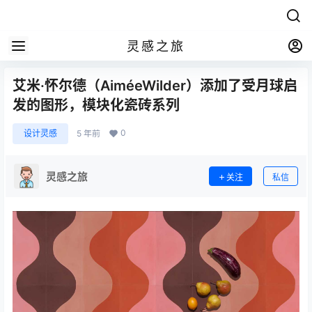
灵感之旅
艾米·怀尔德（AiméeWilder）添加了受月球启
发的图形，模块化瓷砖系列
0
设计灵感
5 年前
灵感之旅
关注
私信