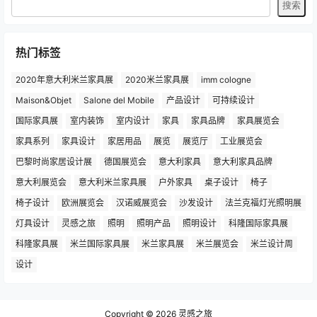
热门标签
2020年意大利米兰家具展
2020米兰家具展
imm cologne
Maison&Objet
Salone del Mobile
产品设计
可持续设计
国际家具展
室内装饰
室内设计
家具
家具品牌
家具展览会
家具系列
家具设计
家居用品
展览
展览厅
工业展览会
巴黎时尚家居设计展
德国展览会
意大利家具
意大利家具品牌
意大利展览会
意大利米兰家具展
户外家具
桌子设计
椅子
椅子设计
欧洲展览会
汉诺威展览会
沙发设计
法兰克福灯光照明展
灯具设计
灵感之旅
照明
照明产品
照明设计
科隆国际家具展
科隆家具展
米兰国际家具展
米兰家具展
米兰展览会
米兰设计周
设计
Copyright © 2026
灵感之旅