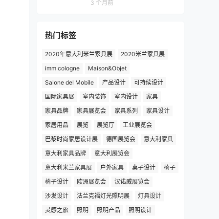
3 个月前
热门标签
2020年意大利米兰家具展
2020米兰家具展
imm cologne
Maison&Objet
Salone del Mobile
产品设计
可持续设计
国际家具展
室内装饰
室内设计
家具
家具品牌
家具展览会
家具系列
家具设计
家居用品
展览
展览厅
工业展览会
巴黎时尚家居设计展
德国展览会
意大利家具
意大利家具品牌
意大利展览会
意大利米兰家具展
户外家具
桌子设计
椅子
椅子设计
欧洲展览会
汉诺威展览会
沙发设计
法兰克福灯光照明展
灯具设计
灵感之旅
照明
照明产品
照明设计