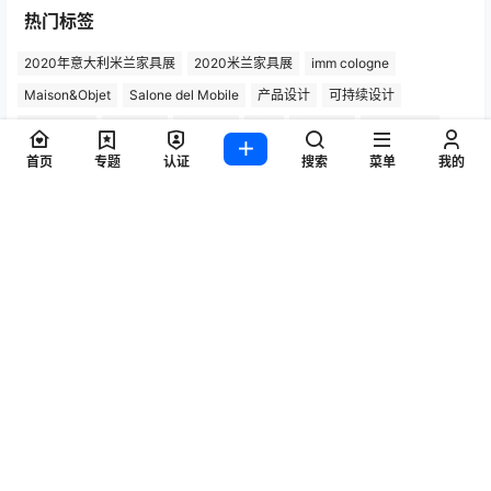
热门标签
2020年意大利米兰家具展
2020米兰家具展
imm cologne
Maison&Objet
Salone del Mobile
产品设计
可持续设计
国际家具展
室内装饰
室内设计
家具
家具品牌
家具展览会
家具系列
家具设计
家居用品
展览
展览厅
工业展览会
首页
专题
认证
搜索
菜单
我的
巴黎时尚家居设计展
德国展览会
意大利家具
意大利家具品牌
意大利展览会
意大利米兰家具展
户外家具
桌子设计
椅子
椅子设计
欧洲展览会
汉诺威展览会
沙发设计
法兰克福灯光照明展
灯具设计
灵感之旅
照明
照明产品
照明设计
科隆国际家具展
科隆家具展
米兰国际家具展
米兰家具展
米兰展览会
米兰设计周
设计
Copyright © 2026
灵感之旅
粤ICP备2022062037号-1
查询 101 次，耗时 0.7815 秒