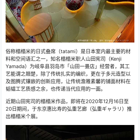
俗称榻榻米的日式叠席（tatami）是日本室内最主要的材
料和空间语汇之一，知名榻榻米职人山田宪司（Kenji
Yamada）为岐阜县羽岛市「山田一畳店」经营者，其工
艺能谓之翘楚，除了传统扎实的编织，更在于多元造型以
及图腾式镶嵌的创新应用，让传统澹雅素馨的铺面材料在
韬韫工艺质感之余，也传递当代应用的一面。
近期山田宪司的榻榻米作品，即将在2020年12月16日至
20日期间，于东京惠比寿的弘重艺廊（弘重ギャラリ）推
出榻榻米个展。