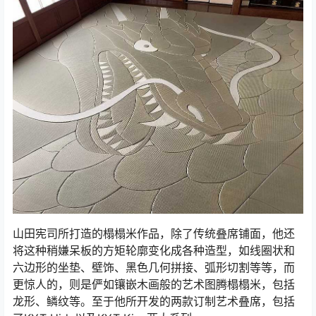
山田宪司所打造的榻榻米作品，除了传统叠席铺面，他还
将这种稍嫌呆板的方矩轮廓变化成各种造型，如线圈状和
六边形的坐垫、壁饰、黑色几何拼接、弧形切割等等，而
更惊人的，则是俨如镶嵌木画般的艺术图腾榻榻米，包括
龙形、鳞纹等。至于他所开发的两款订制艺术叠席，包括