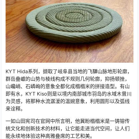
KYT Hida系列，撷取了岐阜县当地的飞驒山脉地形轮廓，
群岳叠巘的山势与棱线构成不规则几何轮廓，抑扬顿挫，
山巉峭、石嶙峋的意象全都化成榻榻米的拼接造型。有山
即有水，KYT Kiso则是以境内南部城市羽岛的水域木曾川
为灵感，将那种水流潺湲的温婉意象，利用圆形以及弧线
来诠释。
一如山田宪司在官网中所言明，他冀盼榻榻米是一铸镕传
统文化和创新技术的材料，让它能走进当代空间，让人们
能永续地体验这种高雅叠席的工艺和美。