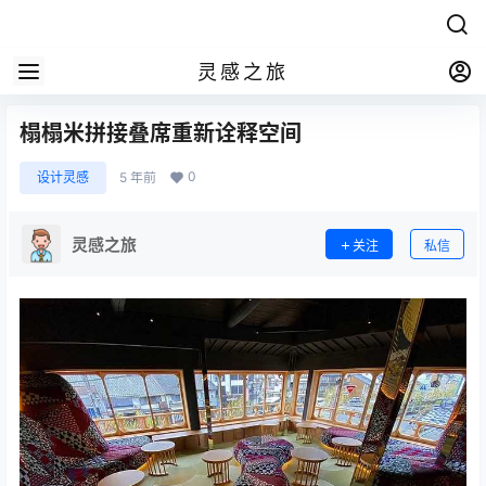
灵感之旅
榻榻米拼接叠席重新诠释空间
0
设计灵感
5 年前
灵感之旅
关注
私信