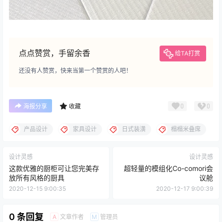
点点赞赏，手留余香
给TA打赏
还没有人赞赏，快来当第一个赞赏的人吧！
0
0
海报分享
收藏
产品设计
家具设计
日式装潢
榻榻米叠席
设计灵感
设计灵感
这款优雅的厨柜可让您完美存
超轻量的模组化Co-comori会
放所有风格的厨具
议舱
2020-12-15 9:00:35
2020-12-17 9:00:39
0 条回复
文章作者
管理员
A
M