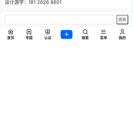
设计游学：181 2626 8601
首页
专题
认证
搜索
菜单
我的
热门标签
2020年意大利米兰家具展
2020米兰家具展
imm cologne
Maison&Objet
Salone del Mobile
产品设计
可持续设计
国际家具展
室内装饰
室内设计
家具
家具品牌
家具展览会
家具系列
家具设计
家居用品
展览
展览厅
工业展览会
巴黎时尚家居设计展
德国展览会
意大利家具
意大利家具品牌
意大利展览会
意大利米兰家具展
户外家具
桌子设计
椅子
椅子设计
欧洲展览会
汉诺威展览会
沙发设计
法兰克福灯光照明展
灯具设计
灵感之旅
照明
照明产品
照明设计
科隆国际家具展
科隆家具展
米兰国际家具展
米兰家具展
米兰展览会
米兰设计周
设计