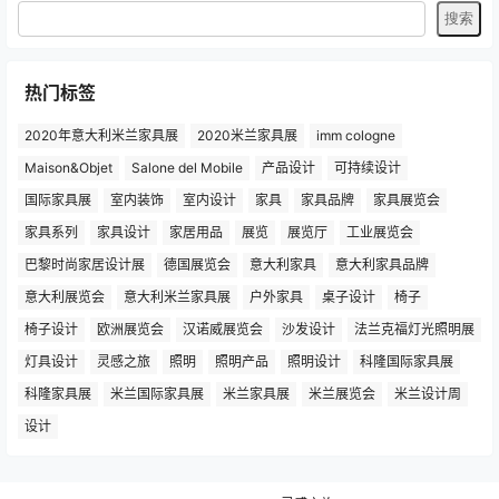
热门标签
2020年意大利米兰家具展
2020米兰家具展
imm cologne
Maison&Objet
Salone del Mobile
产品设计
可持续设计
国际家具展
室内装饰
室内设计
家具
家具品牌
家具展览会
家具系列
家具设计
家居用品
展览
展览厅
工业展览会
巴黎时尚家居设计展
德国展览会
意大利家具
意大利家具品牌
意大利展览会
意大利米兰家具展
户外家具
桌子设计
椅子
椅子设计
欧洲展览会
汉诺威展览会
沙发设计
法兰克福灯光照明展
灯具设计
灵感之旅
照明
照明产品
照明设计
科隆国际家具展
科隆家具展
米兰国际家具展
米兰家具展
米兰展览会
米兰设计周
设计