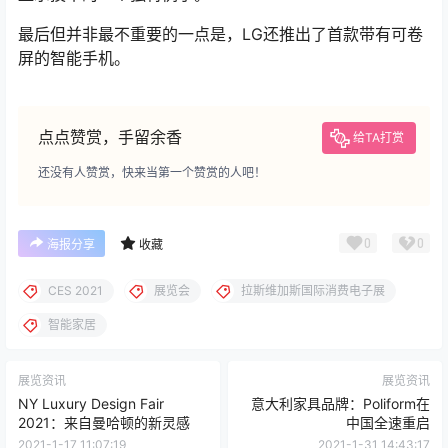
最后但并非最不重要的一点是，LG还推出了首款带有可卷
屏的智能手机。
点点赞赏，手留余香
给TA打赏
还没有人赞赏，快来当第一个赞赏的人吧！
0
0
海报分享
收藏
CES 2021
展览会
拉斯维加斯国际消费电子展
智能家居
展览资讯
展览资讯
NY Luxury Design Fair
意大利家具品牌：Poliform在
2021：来自曼哈顿的新灵感
中国全速重启
2021-1-17 11:07:19
2021-1-31 14:43:17