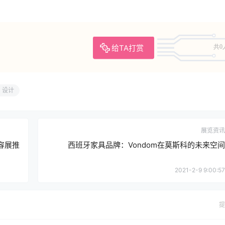
给TA打赏
共0
设计
展览资讯
美容展推
西班牙家具品牌：Vondom在莫斯科的未来空间
2021-2-9 9:00:57
提