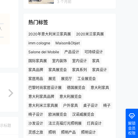
3 个月前
热门标签
人
2020年意大利米兰家具展
2020米兰家具展
imm cologne
Maison&Objet
Salone del Mobile
产品设计
可持续设计
国际家具展
室内装饰
室内设计
家具
家具品牌
家具展览会
家具系列
家具设计
家居用品
展览
展览厅
工业展览会
巴黎时尚家居设计展
德国展览会
意大利家具
意大利家具品牌
意大利展览会
意大利米兰家具展
户外家具
桌子设计
椅子
椅子设计
欧洲展览会
汉诺威展览会
沙发设计
法兰克福灯光照明展
灯具设计
解锁
示标题
会员
灵感之旅
照明
照明产品
照明设计
权限