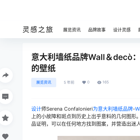
灵感之旅
展览资讯
品牌故事
设计灵感
意大利墙纸品牌Wall＆decò：Se
的壁纸
0
165
展览资讯
5 年前
设计
师Serena Confalonieri
为意大利墙纸品牌
-
W
上的小故障和斑点到历史上出乎意料的几何图形。虽然“
品证明，可以在任何地方找到图案，并营造出迷