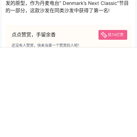
发的原型，作为丹麦电台“ Denmark’s Next Classic”节目
的一部分，这款沙发在同类沙发中获得了第一名!
点点赞赏，手留余香
给TA打赏
还没有人赞赏，快来当第一个赞赏的人吧！
首页
专题
认证
搜索
菜单
我的
0
0
海报分享
收藏
Carl Hansen＆Søn
家具
当丹麦家具品牌
设计
展览资讯
品牌故事
展览资讯
瑞典家具品牌：Fogia展示了
意大利家具品牌Ethimo：Luca
Todd Bracher设计的
Nichetto设计的Venexia
Fragment
lounge系列
2021-3-22 9:00:56
2021-3-24 9:00:37