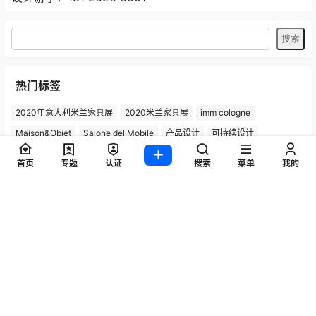
热门标签
2020年意大利米兰家具展
2020米兰家具展
imm cologne
Maison&Objet
Salone del Mobile
产品设计
可持续设计
国际家具展
室内装饰
室内设计
家具
家具品牌
家具展览会
首页
专题
认证
搜索
菜单
我的
家具系列
家具设计
家居用品
展览
展览厅
工业展览会
巴黎时尚家居设计展
德国展览会
意大利家具
意大利家具品牌
意大利展览会
意大利米兰家具展
户外家具
桌子设计
椅子
椅子设计
欧洲展览会
汉诺威展览会
沙发设计
法兰克福灯光照明展
灯具设计
灵感之旅
照明
照明产品
照明设计
科隆国际家具展
科隆家具展
米兰国际家具展
米兰家具展
米兰展览会
米兰设计周
设计