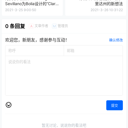
Sevillano为Bolia设计的“Clara”
里达州的新想法
扶手椅，灵感来自企鹅
2021-3-25 9:00:50
2021-3-26 10:31:22
0 条回复
文章作者
管理员
A
M
欢迎您，新朋友，感谢参与互动！
确认修改
提交
暂无讨论，说说你的看法吧