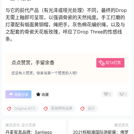
与它的前代产品（有光泽或哑光处理）不同，最终的Drop
无需上釉即可呈现，以强调骨瓷的天然纯度。手工打磨的
灯罩配有缎面黄铜帽，绳把手，灰色棉花编织绳，以及与
之配套的骨瓷天花板玫瑰，呼应了Drop Three的性感线
条。
点点赞赏，手留余香
给TA打赏
还没有人赞赏，快来当第一个赞赏的人吧！
0
0
海报分享
收藏
Original BTC
英国照明品牌
设计
展览资讯
设计灵感
展览资讯
丹麦家具品牌：Santiago
2021棕榈滩国际游艇展：佛罗