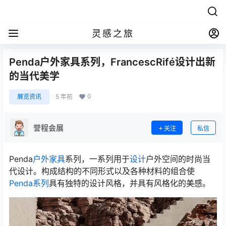
灵感之旅
Penda户外家具系列，FrancescRifé设计出新
的当代美学
0
展览资讯
5 年前
誉程会展
关注
私信
Penda
户外家具
系列，一系列用于
设计
户外空间的时尚当
代设计。构成结构的不同形式以及各种材料的组合使
Penda系列
具有独特的设计风格，并具有风格化的美感。