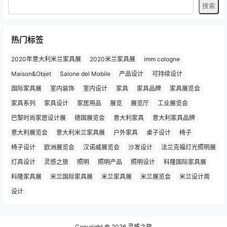
热门标签
2020年意大利米兰家具展
2020米兰家具展
imm cologne
Maison&Objet
Salone del Mobile
产品设计
可持续设计
国际家具展
室内装饰
室内设计
家具
家具品牌
家具展览会
家具系列
家具设计
家居用品
展览
展览厅
工业展览会
巴黎时尚家居设计展
德国展览会
意大利家具
意大利家具品牌
意大利展览会
意大利米兰家具展
户外家具
桌子设计
椅子
椅子设计
欧洲展览会
汉诺威展览会
沙发设计
法兰克福灯光照明展
灯具设计
灵感之旅
照明
照明产品
照明设计
科隆国际家具展
科隆家具展
米兰国际家具展
米兰家具展
米兰展览会
米兰设计周
设计
Copyright © 2026
灵感之旅