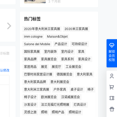
3 个月前
热门标签
2020年意大利米兰家具展
2020米兰家具展
imm cologne
Maison&Objet
Salone del Mobile
产品设计
可持续设计
国际家具展
室内装饰
室内设计
家具
解锁
示标题
会员
家具品牌
家具展览会
家具系列
家具设计
权限
家居用品
展览
展览厅
工业展览会
认修改
巴黎时尚家居设计展
德国展览会
意大利家具
意大利家具品牌
意大利展览会
意大利米兰家具展
户外家具
桌子设计
椅子
椅子设计
欧洲展览会
汉诺威展览会
沙发设计
法兰克福灯光照明展
灯具设计
灵感之旅
照明
照明产品
照明设计