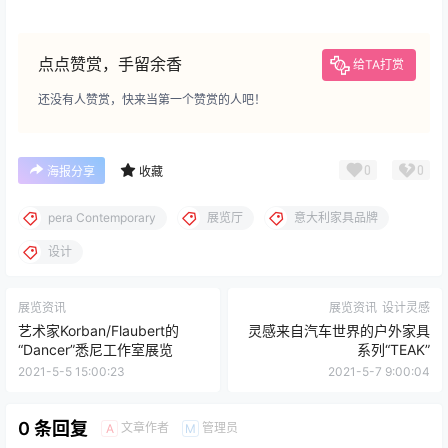
点点赞赏，手留余香
给TA打赏
还没有人赞赏，快来当第一个赞赏的人吧！
0
0
海报分享
收藏
pera Contemporary
展览厅
意大利家具品牌
设计
展览资讯
展览资讯
设计灵感
艺术家Korban/Flaubert的
灵感来自汽车世界的户外家具
“Dancer”悉尼工作室展览
系列“TEAK”
2021-5-5 15:00:23
2021-5-7 9:00:04
0 条回复
文章作者
管理员
A
M