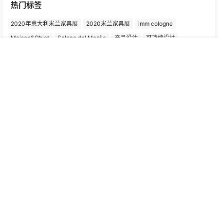
热门标签
2020年意大利米兰家具展
2020米兰家具展
imm cologne
Maison&Objet
Salone del Mobile
产品设计
可持续设计
国际家具展
室内装饰
室内设计
家具
家具品牌
家具展览会
首页
专题
认证
搜索
菜单
我的
家具系列
家具设计
家居用品
展览
展览厅
工业展览会
巴黎时尚家居设计展
德国展览会
意大利家具
意大利家具品牌
意大利展览会
意大利米兰家具展
户外家具
桌子设计
椅子
椅子设计
欧洲展览会
汉诺威展览会
沙发设计
法兰克福灯光照明展
灯具设计
灵感之旅
照明
照明产品
照明设计
科隆国际家具展
科隆家具展
米兰国际家具展
米兰家具展
米兰展览会
米兰设计周
设计
Copyright © 2026
灵感之旅
粤ICP备2022062037号-1
查询 99 次，耗时 0.7916 秒