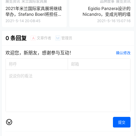
展览资讯
米兰国际家具展
品牌故事
展览资讯
2021年米兰国际家具展将继续
Egidio Panzera设计的
举办，Stefano Boeri将担任策
Nicandro，变成光明的墙
展人
2021-5-14 20:08:45
2021-5-16 15:07:16
0 条回复
文章作者
管理员
A
M
欢迎您，新朋友，感谢参与互动！
确认修改
提交