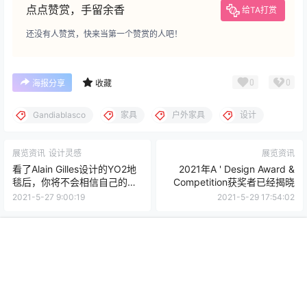
点点赞赏，手留余香
给TA打赏
还没有人赞赏，快来当第一个赞赏的人吧！
0
0
海报分享
收藏
Gandiablasco
家具
户外家具
设计
展览资讯
设计灵感
展览资讯
看了Alain Gilles设计的YO2地
2021年A ' Design Award &
毯后，你将不会相信自己的眼
Competition获奖者已经揭晓
睛
2021-5-27 9:00:19
2021-5-29 17:54:02
0 条回复
文章作者
管理员
A
M
首页
专题
认证
搜索
菜单
我的
欢迎您，新朋友，感谢参与互动！
确认修改