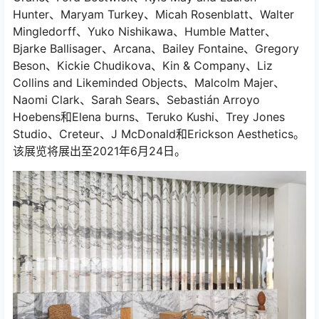
Hunter、Maryam Turkey、Micah Rosenblatt、Walter
Mingledorff、Yuko Nishikawa、Humble Matter、
Bjarke Ballisager、Arcana、Bailey Fontaine、Gregory
Beson、Kickie Chudikova、Kin & Company、Liz
Collins and Likeminded Objects、Malcolm Majer、
Naomi Clark、Sarah Sears、Sebastián Arroyo
Hoebens和Elena burns、Teruko Kushi、Trey Jones
Studio、Creteur、J McDonald和Erickson Aesthetics。
该展览将展出至2021年6月24日。