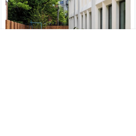
首页
专题
认证
搜索
菜单
我的
仅在每天上午10点至下午6点之间预约观看。要安排访问，
请发送电子邮件至info@saintmarksplacebk.com或致电
718-640-2262。Saint Marks Place 位于 84 Saint
Marks Place, Brooklyn, NY 11217。
点点赞赏，手留余香
给TA打赏