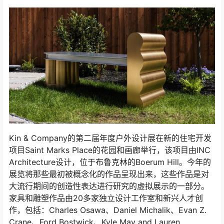
Kin & Company的第二届年度户外设计展在新的住宅开发
项目Saint Marks Place的花园和画廊举行，该项目由INC
Architecture设计，位于布鲁克林的Boerum Hill。今年的
展览将那些最初被概念化的作品呈现出来，这些作品是对
大流行期间的创造性表达进行研究的虚拟展示的一部分。
家具和雕塑作品由20多家独立设计工作室和新兴人才创
作，包括：Charles Osawa、Daniel Michalik、Evan Z.
Crane、Ford Bostwick、Kyle May and Lauren