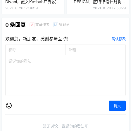
Divani，融入Kasbah户外家具
DESIGN：底特律设计月将展
系列
示城市的创新精神
2021-8-26 17:06:19
2021-8-28 17:50:29
0 条回复
文章作者
管理员
A
M
欢迎您，新朋友，感谢参与互动！
确认修改
提交
暂无讨论，说说你的看法吧