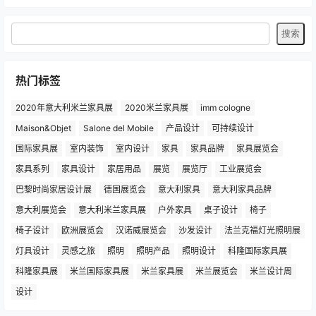
热门标签
2020年意大利米兰家具展
2020米兰家具展
imm cologne
Maison&Objet
Salone del Mobile
产品设计
可持续设计
国际家具展
室内装饰
室内设计
家具
家具品牌
家具展览会
家具系列
家具设计
家居用品
展览
展览厅
工业展览会
巴黎时尚家居设计展
德国展览会
意大利家具
意大利家具品牌
意大利展览会
意大利米兰家具展
户外家具
桌子设计
椅子
椅子设计
欧洲展览会
汉诺威展览会
沙发设计
法兰克福灯光照明展
灯具设计
灵感之旅
照明
照明产品
照明设计
科隆国际家具展
科隆家具展
米兰国际家具展
米兰家具展
米兰展览会
米兰设计周
设计