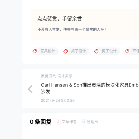
点点赞赏，手留余香
还没有人赞赏，快来当第一个赞赏的人吧！
家具设计
桌子设计
椅子设计
环
展览资讯
设计灵感
Carl Hansen & Son推出灵活的模块化家具Embr
沙发
2021-9-24 9:00:26
0 条回复
文章作者
管理员
A
M