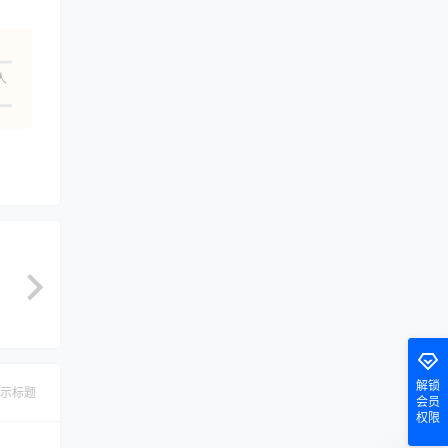
人
解锁
示标题
会员
权限