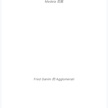
Medeia 花瓶
Fred Ganim 的 Agglomerati