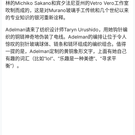
也不容错过。Paradise的粉色和琥珀色玻璃球是由布鲁克
林的Michiko Sakano和宾夕法尼亚州的Vetro Vero工作室
吹制而成的，这是对Murano玻璃手工传统和几个世纪以来
的专业知识的银河重新诠释。
Adelman请来了纺织设计师Taryn Urushido，用她钩针编
织的铜链神奇地伪装了电线。Adelman的编排让位于令人
惊叹的别针玻璃球体、链条和链环组成的编织组合。值得
一提的是，Adelman定制的黄铜象形文字，上面有她自己
有趣的词汇（比如“lol”、“乐趣是一种美德”、“寻求平
衡”）。