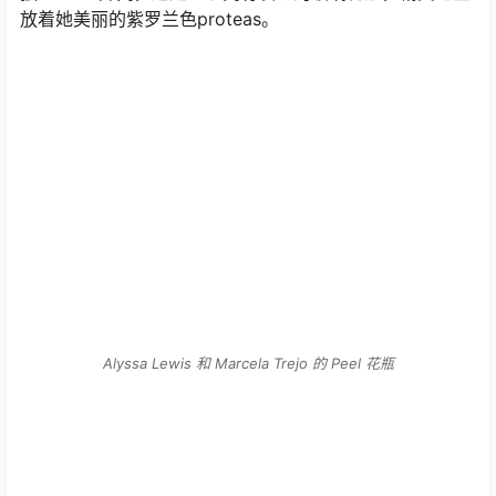
动感的户外-室内模块化长凳和桌子系列也与Zachrisson的
独立Mess并列，这是一系列有裂缝的玻璃花瓶，精美地盛
放着她美丽的紫罗兰色proteas。
Alyssa Lewis 和 Marcela Trejo 的 Peel 花瓶