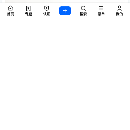
首页
专题
认证
搜索
菜单
我的
设计师 Philippe Starck
要了解有关 Adela Rex 系列的更多信息，请访问
andreuworld.com
。
点点赞赏，手留余香
给TA打赏