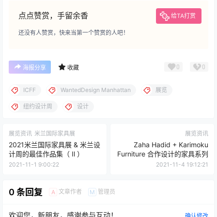
点点赞赏，手留余香
给TA打赏
还没有人赞赏，快来当第一个赞赏的人吧！
0
0
海报分享
收藏
ICFF
WantedDesign Manhattan
展览
纽约设计周
设计
展览资讯
米兰国际家具展
展览资讯
2021米兰国际家具展 & 米兰设
Zaha Hadid + Karimoku
计周的最佳作品集（ Ⅱ ）
Furniture 合作设计的家具系列
2021-11-1 9:00:22
2021-11-4 19:12:21
0 条回复
文章作者
管理员
A
M
欢迎您，新朋友，感谢参与互动！
确认修改