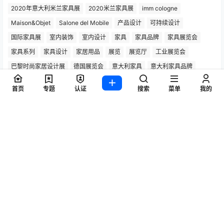
2020年意大利米兰家具展
2020米兰家具展
imm cologne
Maison&Objet
Salone del Mobile
产品设计
可持续设计
国际家具展
室内装饰
室内设计
家具
家具品牌
家具展览会
家具系列
家具设计
家居用品
展览
展览厅
工业展览会
巴黎时尚家居设计展
德国展览会
意大利家具
意大利家具品牌
意大利展览会
意大利米兰家具展
户外家具
桌子设计
椅子
首页
专题
认证
搜索
菜单
我的
椅子设计
欧洲展览会
汉诺威展览会
沙发设计
法兰克福灯光照明展
灯具设计
灵感之旅
照明
照明产品
照明设计
科隆国际家具展
科隆家具展
米兰国际家具展
米兰家具展
米兰展览会
米兰设计周
设计
Copyright © 2026
灵感之旅
粤ICP备2022062037号-1
查询 101 次，耗时 1.0372 秒