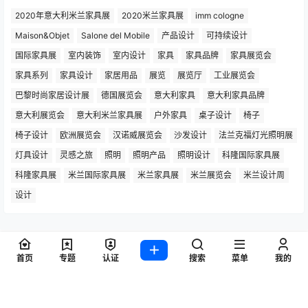
2020年意大利米兰家具展
2020米兰家具展
imm cologne
Maison&Objet
Salone del Mobile
产品设计
可持续设计
国际家具展
室内装饰
室内设计
家具
家具品牌
家具展览会
家具系列
家具设计
家居用品
展览
展览厅
工业展览会
巴黎时尚家居设计展
德国展览会
意大利家具
意大利家具品牌
意大利展览会
意大利米兰家具展
户外家具
桌子设计
椅子
椅子设计
欧洲展览会
汉诺威展览会
沙发设计
法兰克福灯光照明展
灯具设计
灵感之旅
照明
照明产品
照明设计
科隆国际家具展
科隆家具展
米兰国际家具展
米兰家具展
米兰展览会
米兰设计周
设计
Copyright © 2026
灵感之旅
首页
专题
认证
搜索
菜单
我的
粤ICP备2022062037号-1
查询 97 次，耗时 0.7972 秒