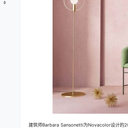
0
建筑师Barbara Sansonetti为Novaco