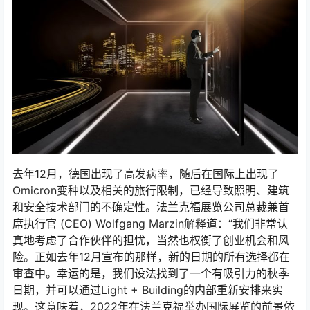
去年12月，德国出现了高发病率，随后在国际上出现了
Omicron变种以及相关的旅行限制，已经导致照明、建筑
和安全技术部门的不确定性。法兰克福展览公司总裁兼首
席执行官 (CEO) Wolfgang Marzin解释道：“我们非常认
真地考虑了合作伙伴的担忧，当然也权衡了创业机会和风
险。正如去年12月宣布的那样，新的日期的所有选择都在
审查中。幸运的是，我们设法找到了一个有吸引力的秋季
日期，并可以通过Light + Building的内部重新安排来实
现。这意味着，2022年在法兰克福举办国际展览的前景依