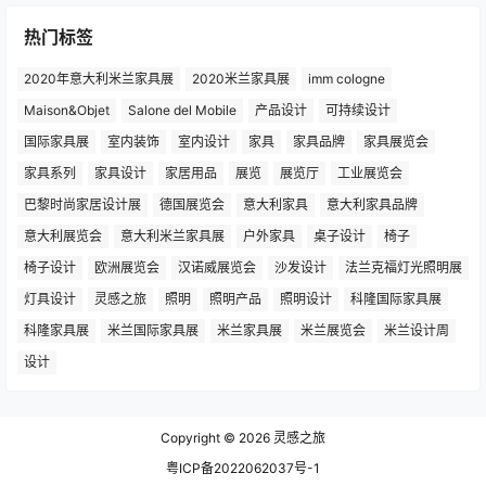
热门标签
2020年意大利米兰家具展
2020米兰家具展
imm cologne
Maison&Objet
Salone del Mobile
产品设计
可持续设计
国际家具展
室内装饰
室内设计
家具
家具品牌
家具展览会
家具系列
家具设计
家居用品
展览
展览厅
工业展览会
巴黎时尚家居设计展
德国展览会
意大利家具
意大利家具品牌
意大利展览会
意大利米兰家具展
户外家具
桌子设计
椅子
椅子设计
欧洲展览会
汉诺威展览会
沙发设计
法兰克福灯光照明展
灯具设计
灵感之旅
照明
照明产品
照明设计
科隆国际家具展
科隆家具展
米兰国际家具展
米兰家具展
米兰展览会
米兰设计周
设计
Copyright © 2026
灵感之旅
粤ICP备2022062037号-1