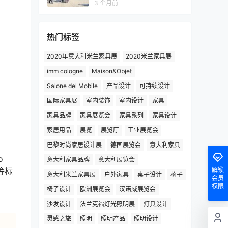
3 个月前
热门标签
2020年意大利米兰家具展
2020米兰家具展
imm cologne
Maison&Objet
Salone del Mobile
产品设计
可持续设计
国际家具展
室内装饰
室内设计
家具
家具品牌
家具展览会
家具系列
家具设计
家居用品
展览
展览厅
工业展览会
巴黎时尚家居设计展
德国展览会
意大利家具
o
意大利家具品牌
意大利展览会
解锁
灯等标
意大利米兰家具展
户外家具
桌子设计
椅子
会员
权限
椅子设计
欧洲展览会
汉诺威展览会
沙发设计
法兰克福灯光照明展
灯具设计
灵感之旅
照明
照明产品
照明设计