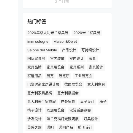
3 个月前
热门标签
2020年意大利米兰家具展
2020米兰家具展
imm cologne
Maison&Objet
Salone del Mobile
产品设计
可持续设计
国际家具展
室内装饰
室内设计
家具
家具品牌
家具展览会
家具系列
家具设计
家居用品
展览
展览厅
工业展览会
巴黎时尚家居设计展
德国展览会
意大利家具
意大利家具品牌
意大利展览会
意大利米兰家具展
户外家具
桌子设计
椅子
椅子设计
欧洲展览会
汉诺威展览会
沙发设计
法兰克福灯光照明展
灯具设计
灵感之旅
照明
照明产品
照明设计