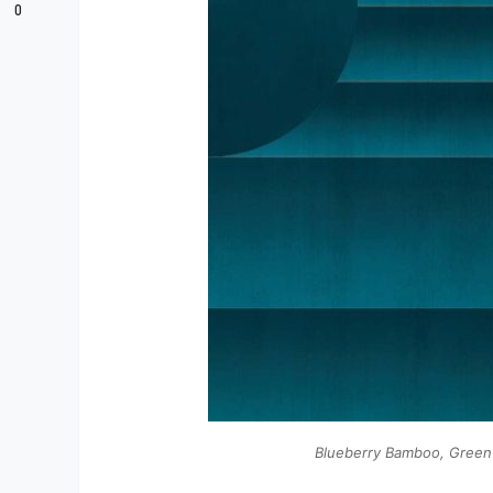
0
Blueberry Bamboo, Green 