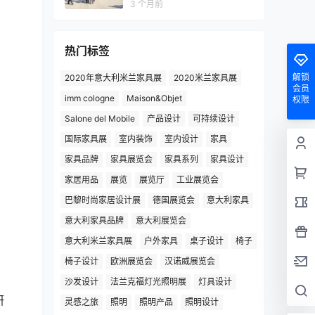
3 个月前
热门标签
解锁
2020年意大利米兰家具展
2020米兰家具展
会员
imm cologne
Maison&Objet
权限
Salone del Mobile
产品设计
可持续设计
国际家具展
室内装饰
室内设计
家具
家具品牌
家具展览会
家具系列
家具设计
家居用品
展览
展览厅
工业展览会
巴黎时尚家居设计展
德国展览会
意大利家具
意大利家具品牌
意大利展览会
意大利米兰家具展
户外家具
桌子设计
椅子
椅子设计
欧洲展览会
汉诺威展览会
沙发设计
法兰克福灯光照明展
灯具设计
研
灵感之旅
照明
照明产品
照明设计