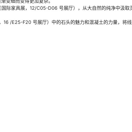
逐渐变细而变得更加复杂。
E（米兰国际家具展，12/C05-D06 号展厅），从大自然的纯净中汲取
家具展，16 /E25-F20 号展厅）中的石头的魅力和混凝土的力量，将
给TA打赏
共0
计
展览资讯
米兰国际家具展
情绪
Moodboard - 草地上的午餐 | 2022 意大利米兰家具