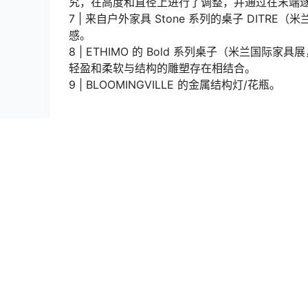
究，在高度和直径上进行了调整，并通过在末端
7 | 来自户外家具 Stone 系列的桌子 DITR
感。
8 | ETHIMO 的 Bold 系列桌子（米兰国际
轻盈和柔软与结构的雕塑存在相结合。
9 | BLOOMINGVILLE 的金属结构灯/花瓶。
点点赞赏，手留余香
还没有人赞赏，快来当第一个赞赏的人吧！
2022 米兰国际家具展
米兰国际家具展
设
展览资讯
米兰国际家具展
2022 意大利米兰家具展：Moodboard - 自然