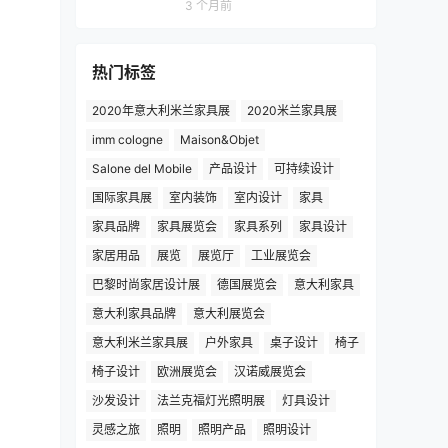
3 个月前
热门标签
2020年意大利米兰家具展
2020米兰家具展
imm cologne
Maison&Objet
Salone del Mobile
产品设计
可持续设计
国际家具展
室内装饰
室内设计
家具
家具品牌
家具展览会
家具系列
家具设计
家居用品
展览
展览厅
工业展览会
巴黎时尚家居设计展
德国展览会
意大利家具
意大利家具品牌
意大利展览会
意大利米兰家具展
户外家具
桌子设计
椅子
椅子设计
欧洲展览会
汉诺威展览会
沙发设计
法兰克福灯光照明展
灯具设计
灵感之旅
照明
照明产品
照明设计