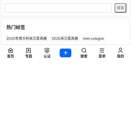
设计游学：181 2626 8601
热门标签
2020年意大利米兰家具展
2020米兰家具展
imm cologne
首页
专题
认证
搜索
菜单
我的
Maison&Objet
Salone del Mobile
产品设计
可持续设计
国际家具展
室内装饰
室内设计
家具
家具品牌
家具展览会
家具系列
家具设计
家居用品
展览
展览厅
工业展览会
巴黎时尚家居设计展
德国展览会
意大利家具
意大利家具品牌
意大利展览会
意大利米兰家具展
户外家具
桌子设计
椅子
椅子设计
欧洲展览会
汉诺威展览会
沙发设计
法兰克福灯光照明展
灯具设计
灵感之旅
照明
照明产品
照明设计
科隆国际家具展
科隆家具展
米兰国际家具展
米兰家具展
米兰展览会
米兰设计周
设计