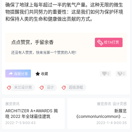
该项目完美体现了 Rossinavi 的理念和技术创新：灵感来
自浮游植物，这是一个将阳光转化为能量的微生物世界，
确保了地球上每年超过一半的氧气产量。这种无限的微生
物提醒我们共同努力的重要性：这是我们如何为保护环境
和保持人类的生命和健康做出贡献的方式。
点点赞赏，手留余香
给TA打赏
还没有人赞赏，快来当第一个赞赏的人吧！
0
0
海报分享
收藏
米兰设计周
设计
超级游艇
展览资讯
展览资讯
设计灵感
ARCHITIZER A+AWARDS 揭
新展览
晓 2022 年全球最佳建筑
《commonIunIcommon》：