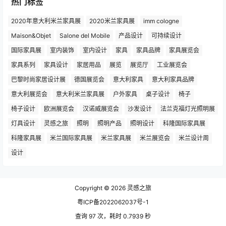
热门标签
2020年意大利米兰家具展
2020米兰家具展
imm cologne
Maison&Objet
Salone del Mobile
产品设计
可持续设计
国际家具展
室内装饰
室内设计
家具
家具品牌
家具展览会
家具系列
家具设计
家居用品
展览
展览厅
工业展览会
巴黎时尚家居设计展
德国展览会
意大利家具
意大利家具品牌
意大利展览会
意大利米兰家具展
户外家具
桌子设计
椅子
椅子设计
欧洲展览会
汉诺威展览会
沙发设计
法兰克福灯光照明展
灯具设计
灵感之旅
照明
照明产品
照明设计
科隆国际家具展
科隆家具展
米兰国际家具展
米兰家具展
米兰展览会
米兰设计周
设计
Copyright © 2026
灵感之旅
粤ICP备2022062037号-1
查询 97 次，耗时 0.7939 秒