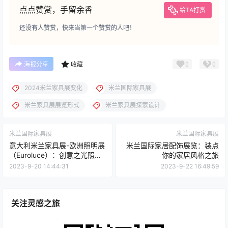
点点赞赏，手留余香
给TA打赏
还没有人赞赏，快来当第一个赞赏的人吧！
0
0
海报分享
收藏
2024米兰家具展变化
米兰国际家具展
米兰家具展展览形式
米兰家具展探索设计
米兰国际家具展
米兰国际家具展
意大利米兰家具展-欧洲照明展
米兰国际家居配饰展览：装点
（Euroluce）：创意之光照亮
你的家居风格之旅
未来
2023-9-20 14:44:31
2023-9-22 16:49:59
关注灵感之旅