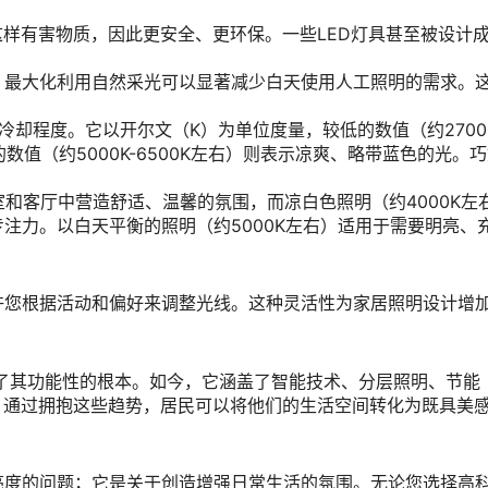
这样有害物质，因此更安全、更环保。一些LED灯具甚至被设计
，最大化利用自然采光可以显著减少白天使用人工照明的需求。
。
冷却程度。它以开尔文（K）为单位度量，较低的数值（约2700K
数值（约5000K-6500K左右）则表示凉爽、略带蓝色的光。
室和客厅中营造舒适、温馨的氛围，而凉白色照明（约4000K左
注力。以白天平衡的照明（约5000K左右）适用于需要明亮、
许您根据活动和偏好来调整光线。这种灵活性为家居照明设计增
了其功能性的根本。如今，它涵盖了智能技术、分层照明、节能
。通过拥抱这些趋势，居民可以将他们的生活空间转化为既具美
亮度的问题；它是关于创造增强日常生活的氛围。无论您选择高