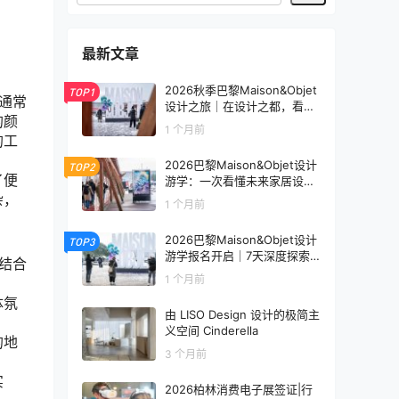
最新文章
2026秋季巴黎Maison&Objet
TOP1
通常
设计之旅｜在设计之都，看见
的颜
未来生活的模样
1 个月前
的工
2026巴黎Maison&Objet设计
TOP2
了便
游学：一次看懂未来家居设计
趋势
杂，
1 个月前
2026巴黎Maison&Objet设计
TOP3
游学报名开启｜7天深度探索
结合
全球家居设计趋势
1 个月前
体氛
由 LISO Design 设计的极简主
义空间 Cinderella
的地
3 个月前
实
2026柏林消费电子展签证|行