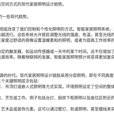
活空间方式的现代家居照明设计趋势。
的一些现代趋势。
计彻底改变了我们控制和个性化照明的方式。智能家居照明系统，
来越流行。这些系统允许居民调整光线的强度、色温，甚至光线
在家度过舒适的夜晚设置温暖柔和的照明，或者为提高工作效率
特定的触发器，如运动传感器或一天中的某个时间。这不仅增加
能源效率。随着物联网的发展，智能家居照明预计将变得更加复
光源的时代。现代家居照明设计鼓励采用分层照明，即在不同高度
三个关键照明层次包括：
灯、吊顶灯或嵌入式照明等方式实现。环境照明设定了空间的整
读、烹饪或工作。例子包括台灯、厨房下柜照明以及座位区附近
、艺术品或装饰元素。这可以通过壁灯、轨道照明，甚至蜡烛来