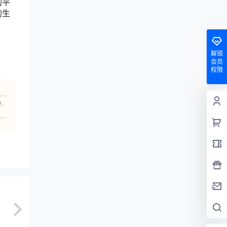
的平
的生
解锁
会员
权限
人