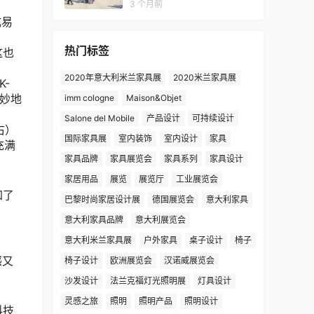
3 个月前
成易
热门标签
这也
2020年意大利米兰家具展
2020米兰家具展
-
巧妙地
imm cologne
Maison&Objet
Salone del Mobile
产品设计
可持续设计
右）
国际家具展
室内装饰
室内设计
家具
充满
家具品牌
家具展览会
家具系列
家具设计
家居用品
展览
展览厅
工业展览会
加了
巴黎时尚家居设计展
德国展览会
意大利家具
意大利家具品牌
意大利展览会
意大利米兰家具展
户外家具
桌子设计
椅子
感又
椅子设计
欧洲展览会
汉诺威展览会
沙发设计
法兰克福灯光照明展
灯具设计
灵感之旅
照明
照明产品
照明设计
科技