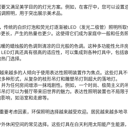
需要又满足美学目的的灯光方案。例如，在客厅中，您可以设置
强调照明，用于突出展示美术品。
，传统的白炽灯泡和荧光灯逐渐被LED（发光二极管）照明所取
命更长，产生的热量也更少。这使得它们成为家庭中一般和任务
温暖的蜡烛般的色调到清凉的日光般的色调。这种多功能性允许
LED灯具还具有很高的适应性，可以集成到各种灯具中，包括
的热门选择。
，越来越多的人倾向于使用表达性照明装置作为焦点。这些灯具不
取多种形式，从复杂的枝形吊灯和雕塑吊灯到超大的落地灯。
，并为任何房间增添一抹戏剧性。例如，一个时尚、极简主义的
形吊灯可以为餐厅带来旧世界的魅力。表达性照明装置也不局限
的影响，如浴室和走廊等。
的重要考虑因素，环保照明选择越来越受欢迎。居民越来越多地寻
户外休闲空间的常见选择。这些灯具在白天利用太阳能产生能源