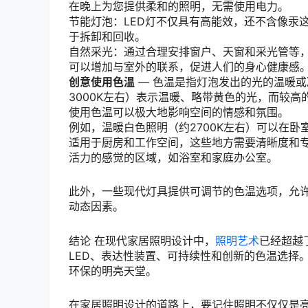
在晚上为您提供柔和的照明，无需使用电力。
节能灯泡：LED灯不仅具有高能效，还不含像汞
于拆卸和回收。
自然采光：通过合理安排窗户、天窗和采光管等
可以增加与室外的联系，促进人们的身心健康感
创意使用色温
— 色温是指灯泡发出的光的温暖或
3000K左右）表示温暖、略带黄色的光，而较高的
使用色温可以极大地影响空间的情感和氛围。
例如，温暖白色照明（约2700K左右）可以在卧
适用于厨房和工作空间，这些地方需要清晰度和专
活力的感觉的区域，如浴室和家庭办公室。
此外，一些现代灯具提供可调节的色温选项，允
动态因素。
结论 在现代家居照明设计中，
照明艺术
已经超越
LED、表达性装置、可持续性和创新的色温选择
环保的明亮天堂。
在家居照明设计的道路上，要记住照明不仅仅是