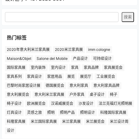
热门标签
2020年意大利米兰家具展
2020米兰家具展
imm cologne
Maison&Objet
Salone del Mobile
产品设计
可持续设计
国际家具展
室内装饰
室内设计
家具
家具品牌
家具展览会
家具系列
家具设计
家居用品
展览
展览厅
工业展览会
巴黎时尚家居设计展
德国展览会
意大利家具
意大利家具品牌
意大利展览会
意大利米兰家具展
户外家具
桌子设计
椅子
椅子设计
欧洲展览会
汉诺威展览会
沙发设计
法兰克福灯光照明展
灯具设计
灵感之旅
照明
照明产品
照明设计
科隆国际家具展
科隆家具展
米兰国际家具展
米兰家具展
米兰展览会
米兰设计周
设计