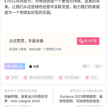
们可以共同努力，为地球创造一个更加可持续、宜居的未
来。让我们从这些绿色创意中汲取灵感，助力我们的家庭
成为一个地球友好型的乐园。
点点赞赏，手留余香
给TA打赏
还没有人赞赏，快来当第一个赞赏的人吧！
0
0
海报分享
收藏
家具
意大利米兰家具展
米兰家具展
设计
展览资讯
科隆国际家具展
展览资讯
米兰国际家具展
突破界限，探索设计的奇妙世
Euroluce 2023照明趋势：装
界 - imm cologne 2024
饰性照明、可持续性和视觉舒
适成为焦点
2023-11-11 9:00:01
2023-11-14 9:00:51